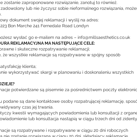
zostanie zaproponowane rozwiązanie, zanotuj to również.
teś zadowolony lub nie życzysz sobie nieformalnego rozwiązania, może
.
owy dokument swojej reklamacji i wyślij na adres:
s 223 Bon Marche 241 Fernedale Road Londyn
możesz wysłać go e-mailem na adres –
info@millsaesthetics.co.uk
URA REKLAMACYJNA MA NASTĘPUJĄCE CELE:
prawne i skuteczne rozpatrywanie reklamacji;
, że wszystkie reklamacje są rozpatrywane w spójny sposób
atysfakcję klienta;
nie wykorzystywać skargi w planowaniu i doskonaleniu wszystkich
DZIEJE?
acje potwierdzane są pisemnie za pośrednictwem poczty elektronic
 podane są dane kontaktowe osoby rozpatrującej reklamację, sposó
ewidywany czas jej trwania.
otyczy kwestii wymagających powiadomienia lub konsultacji z orga
wiadomienie lub konsultacja nastąpią w ciągu trzech dni od zidenty
acje są rozpatrywane i rozpatrywane w ciągu 20 dni roboczych
ja nie zostanie rozwiązana w ciągu 20 dni, składający reklamację,