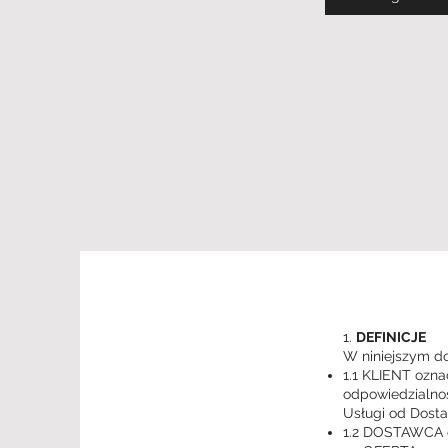
1.
DEFINICJE
W niniejszym d
1.1 KLIENT ozna
odpowiedzialnoś
Usługi od Dost
1.2 DOSTAWCA o