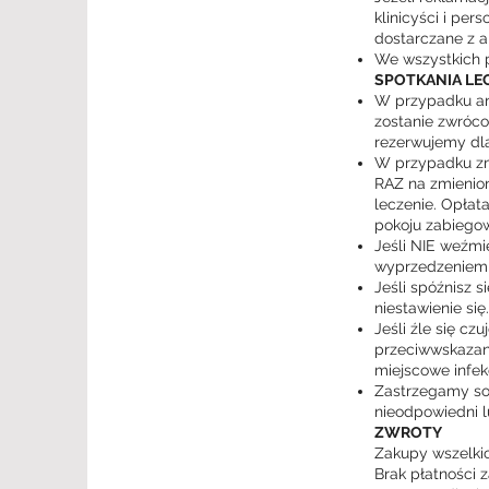
klinicyści i pe
dostarczane z ak
We wszystkich p
SPOTKANIA LE
W przypadku anu
zostanie zwróco
rezerwujemy dla
W przypadku zmi
RAZ na zmienion
leczenie. Opłat
pokoju zabiegow
Jeśli NIE weźmi
wyprzedzeniem z
Jeśli spóźnisz 
niestawienie się.
Jeśli źle się c
przeciwwskazanyc
miejscowe infekc
Zastrzegamy sob
nieodpowiedni l
ZWROTY
Zakupy wszelk
Brak płatności z