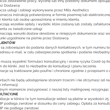
cza zestawienie pracy, wycenę lub inny podobny dokument opisując
ez Dostawcę
cza usługi i zabiegi wykonywane przez Mills Aesthetics
nacza instrukcję potwierdzoną w formie pisemnej lub elektronicznej
 klienta lub osobę upoważnioną w imieniu klienta.
czają wszelkie opłaty i wydatki, które zostaną lub zostały zafaktur
enta za świadczone usługi
naczają warunki dostaw określone w niniejszym dokumencie oraz ws
unki uzgodnione na piśmie przez Dostawcę.
KLIENTÓW
i są zobowiązani do podania danych kontaktowych, w tym numeru te
dresu e-mail, w celu zabezpieczenia spotkania i podania niezbędny
 muszą wypełnić formularz konsultacyjny i ocenę ryzyka Covid-19 (k
 do kliniki. Jest to niezbędne do konsultacji i planu leczenia.
macje są traktowane jako poufne i chronione zgodnie z przepisami o 
ientach nie będą udostępniane stronom trzecim i nie otrzymasz od na
informacji.
ym momencie zrezygnować z naszej listy mailingowej, rezygnując z
LTACYJNE
ltacje w klinice (w tym konsultacje wideo) są płatne w wysokości 25 
P podlega zwrotowi w stosunku do ceny zabiegu. Opłata za konsult
P nie podlega zwrotowi.