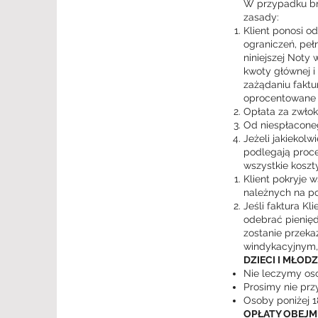
W przypadku bra
zasady:
Klient ponosi o
ograniczeń, peł
niniejszej Noty 
kwoty głównej i
zażądaniu faktu
oprocentowane o
Opłata za zwło
Od niespłaconeg
Jeżeli jakiekolw
podlegają proc
wszystkie koszty
Klient pokryje 
należnych na po
Jeśli faktura Kl
odebrać pienięd
zostanie przeka
windykacyjnym, 
DZIECI I MŁODZ
Nie leczymy osó
Prosimy nie przy
Osoby poniżej 18
OPŁATY OBEJM