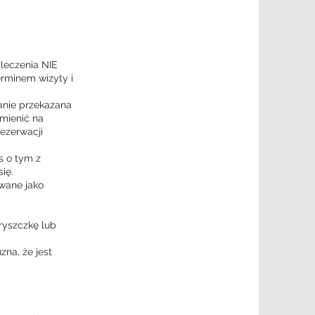
 leczenia NIE
rminem wizyty i
anie przekazana
mienić na
ezerwacji
s o tym z
ię.
owane jako
pryszczkę lub
na, że jest