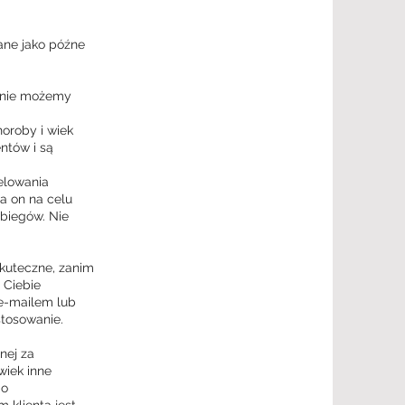
ane jako późne
, nie możemy
horoby i wiek
ntów i są
elowania
Ma on na celu
biegów. Nie
skuteczne, zanim
 Ciebie
 e-mailem lub
stosowanie.
nej za
wiek inne
go