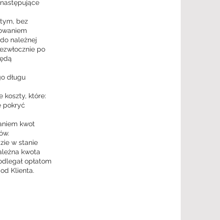
 następujące
 tym, bez
wowaniem
 do należnej
iezwłocznie po
będą
go długu
 koszty, które:
ę pokryć
raniem kwot
ów.
dzie w stanie
ależna kwota
podlegał opłatom
od Klienta.