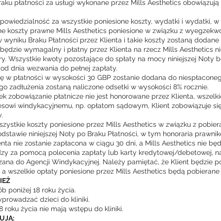
ku płatności za usługi wykonane przez Mills Aesthetics obowiązują
dpowiedzialność za wszystkie poniesione koszty, wydatki i wydatki, w
ne koszty prawne Mills Aesthetics poniesione w związku z wyegzek
w wyniku Braku Płatności przez Klienta i takie koszty zostaną dodane
 będzie wymagalny i płatny przez Klienta na rzecz Mills Aesthetics n
ry. Wszystkie kwoty pozostające do spłaty na mocy niniejszej Noty 
d dnia wezwania do pełnej zapłaty.
kę w płatności w wysokości 30 GBP zostanie dodana do niespłacone
o zadłużenia zostaną naliczone odsetki w wysokości 8% rocznie.
iek zobowiązanie płatnicze nie jest honorowane przez Klienta, wszelkie
esowi windykacyjnemu, np. opłatom sądowym, Klient zobowiązuje si
.
wszystkie koszty poniesione przez Mills Aesthetics w związku z pobie
dstawie niniejszej Noty po Braku Płatności, w tym honoraria prawnik
ienta nie zostanie zapłacona w ciągu 30 dni, a Mills Aesthetics nie bę
zy za pomocą polecenia zapłaty lub karty kredytowej/debetowej, n
zana do Agencji Windykacyjnej. Należy pamiętać, że Klient będzie 
a wszelkie opłaty poniesione przez Mills Aesthetics będą pobierane 
IEŻ
b poniżej 18 roku życia.
prowadzać dzieci do kliniki.
 roku życia nie mają wstępu do kliniki.
UJĄ: