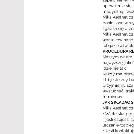
zapewnieniem ws
upewnienie się,
medyczną i wcze
Mills Aesthetics
poniesione w wy
zgadza się prze
Mills Aesthetic
warunków handlo
lub jakiekolwiek
PROCEDURA R
Naszym celem je
najwyższej jako
idzie nie tak.
Każdy ma prawo
Ltd jesteśmy ba
przyjmiemy sza
wysłuchać, trak
terminowo.
JAK SKŁADAĆ SI
Mills Aesthetics
• Wiele skarg mo
i, jeśli czujes
leczenie/zabieg
• Jeśli kontaktu