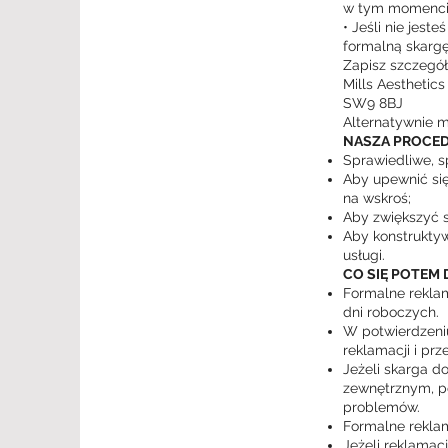
w tym momencie 
• Jeśli nie jes
formalną skargę
Zapisz szczegół
Mills Aesthetic
SW9 8BJ
Alternatywnie 
NASZA PROCED
Sprawiedliwe, s
Aby upewnić się
na wskroś;
Aby zwiększyć s
Aby konstruktyw
usługi.
CO SIĘ POTEM 
Formalne reklam
dni roboczych.
W potwierdzeniu
reklamacji i prz
Jeżeli skarga d
zewnętrznym, po
problemów.
Formalne reklam
Jeżeli reklamac