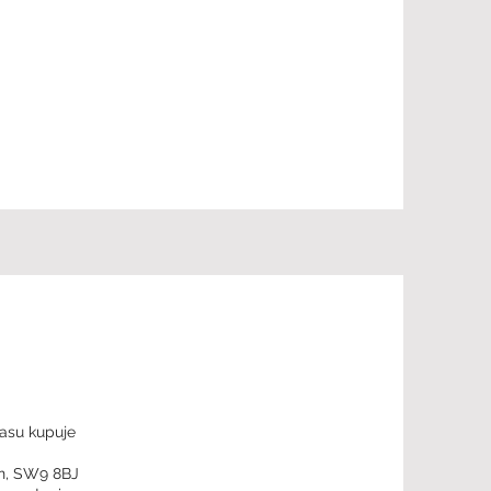
zasu kupuje
yn, SW9 8BJ