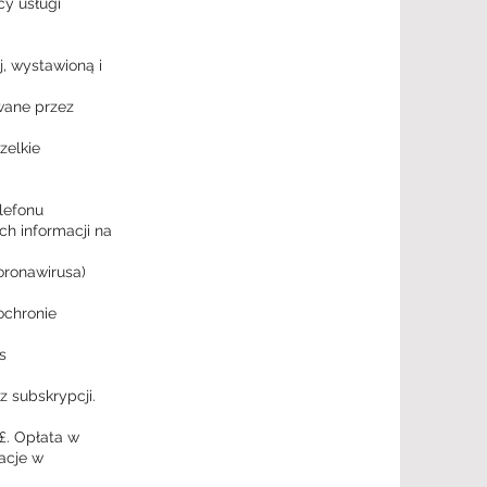
y usługi
, wystawioną i
owane przez
zelkie
lefonu
ch informacji na
oronawirusa)
ochronie
s
 subskrypcji.
£. Opłata w
acje w