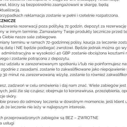
rsonel, którzy są bezpośrednio zaangażowani w skargę, będą:
tualizacją.
rzypadkach reklamacja zostanie w pełni i rzetelnie rozpatrzona.
CZNICZE
lowania rezerwacji poza polityką 72 godzin, depozyt za rezerwację
ny w innym terminie. Zamawiamy Twoje produkty lecznicze przed te
 Ciebie nasze sale zabiegowe.
any terminu w ramach 72-godzinnej polisy, kaucja za leczenie zost
ą datę i NIE będzie podlegać zwrotowi. Będzie jednak można go wy
a administracyjna w wysokości 40 GBP zostanie obciążona kosztami r
ego i zostanie potrącona z depozytu.
esz udziału w zarezerwowanym spotkaniu i/lub nie poinformujesz na
godnie z zasadami, zostanie to zakwalifikowane jako niepojawienie s
się 30 minut na zarezerwowaną wizytę, zostanie to również zakwalifik
zujesz, zadzwoń w celu omówienia i daj nam znać. Wiele zabiegów jest
h, jeśli źle się czujesz; obejmuje to koronawirusa, przeziębienia, o
je skóry.
ie prawo do odmowy leczenia w dowolnym momencie, jeśli klient uz
ub że leczenie nie leży w najlepszym interesie.
ich przeprowadzonych zabiegów są BEZ – ZWROTNE
a usługi