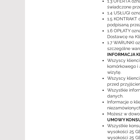
1.3 OFERTA ozna
świadczone prz
1.4 USŁUGI ozna
1.5 KONTRAKT oz
podpisaną przez
1.6 OPŁATY ozna
Dostawcę na Kli
1.7 WARUNKI oz
szczególne war
INFORMACJA 
Wszyscy klienc
komórkowego i a
wizytę.
Wszyscy klienci
przed przyjściem
Wszystkie infor
danych.
Informacje o kl
niezamówionych 
Możesz w dowoln
UMOWY KONSU
Wszystkie konsu
wysokości 25 GB
wysokości 25 GB