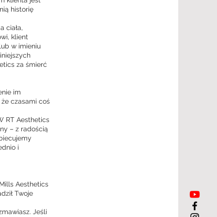
 klienta jest
ią historię
a ciała,
i, klient
lub w imieniu
iniejszych
etics za śmierć
enie im
 że czasami coś
W RT Aesthetics
ny – z radością
Obiecujemy
dnio i
Mills Aesthetics
adził Twoje
ozmawiasz. Jeśli