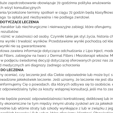
duże zapotrzebowanie obowiązuje 72-godzinna polityka anulowania
h wizyt konsultacyjnych
nia/przełożone terminy spotkań w ciągu 72 godzin będą klasyfikow
ga: ta opłata jest niezbywalna i nie podlega zwrotowi.
 DOTYCZĄCE LECZENIA
harakter lub niechirurgiczne i nieinwazyjne zabiegi, które oferujemy
rezultatów.
różnić w zależności od osoby. Czynniki takie jak styl życia, historia c
 wyniki i trwałość wyników. Przedstawione wyniki pochodzą od klie
wyniki nie są gwarantowane.
netowa zawiera informacje dotyczące odchudzania z Lipo Inject, mod
l Fillers, zabiegów na twarz z Dermal Fillers i Mezoterapii włosów. 
 podjęciu świadomej decyzji dotyczącej oferowanych przez nas za
d medycznych ani diagnozy żadnego schorzenia
DO LECZENIA
 oceniać, czy leczenie jest dla Ciebie odpowiednie lub może być 
wadzone jakiekolwiek leczenie. Jeśli uznamy, że leczenie nie jest dla
informujemy Cię o powodach, dla których odbywa się to osobiście,
 odpowiedzialny tylko za koszty wstępnej konsultacji, jeśli ma to za
 nie będzie ponosić odpowiedzialności kontraktowej, deliktowej lub in
raty ekonomiczne (w tym między innymi utratę zysków) ani za jakiekol
rednie lub wtórne straty lub szkody wynikające z lub w związku z je