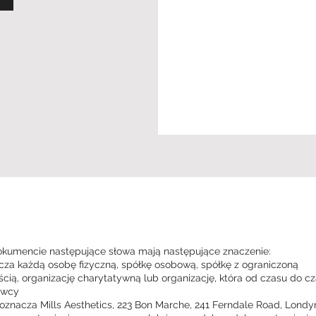
okumencie następujące słowa mają następujące znaczenie:
cza każdą osobę fizyczną, spółkę osobową, spółkę z ograniczoną
cią, organizację charytatywną lub organizację, która od czasu do c
awcy
znacza Mills Aesthetics, 223 Bon Marche, 241 Ferndale Road, Lond