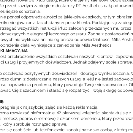
zelkich towarów i/lub usług, które oferujemy klientowi. Obowiązkiem
 że przed każdym zabiegiem dostarczy RT Aesthetics całą odpowiedn
śniejsze schorzenia.
 nie ponosi odpowiedzialności za jakiekolwiek szkody, w tym obrażeni
niku nieujawnienia takich danych przez klienta. Poddając się zabiegow
strzegać wszystkich instrukcji i/lub zaleceń przekazanych mu przez 
s dotyczących pielęgnacji leczonego obszaru. Żadne z postanowień n
wych nie wyklucza ani nie ogranicza odpowiedzialności Mills Aesth
 obrażenia ciała wynikające z zaniedbania Mills Aesthetics.
EKLAMACYJNA
st przekroczenie wszystkich oczekiwań naszych klientów i zapewni
ści usług i przyjemnych doświadczeń. Jednak zdajemy sobie sprawę,
 oczekiwać pozytywnych doświadczeń i dobrego wyniku leczenia. 
rdzo dumni z dostarczania naszych usług, a jeśli nie jesteś zadowolo
nsę naprawienia problemu, który powoduje Twoje niezadowolenie. 
tować Cię z szacunkiem i starać się rozpatrzyć Twoją skargę odpowie
Ę:
 pragnie jak najszybciej zająć się każdą reklamacją.
żna rozwiązać nieformalnie. W pierwszej kolejności skontaktuj się z 
z, że możesz, poproś o rozmowę z członkiem personelu, który przeprow
, który spróbuje rozwiązać sprawę.
jesz się osobiście lub telefonicznie, zanotuj nazwisko osoby, z którą r