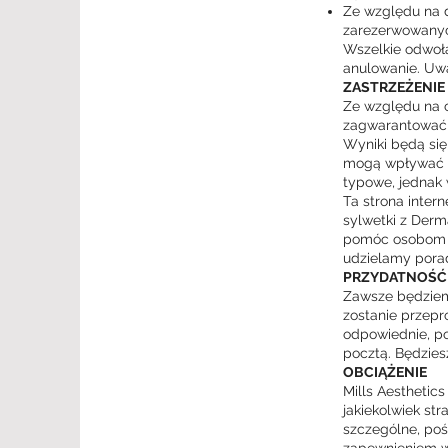
Ze względu na 
zarezerwowanyc
Wszelkie odwoła
anulowanie. Uwa
ZASTRZEŻENIE
Ze względu na c
zagwarantować 
Wyniki będą się 
mogą wpływać na
typowe, jednak 
Ta strona inter
sylwetki z Derma
pomóc osobom w
udzielamy pora
PRZYDATNOŚĆ 
Zawsze będziemy
zostanie przepro
odpowiednie, po
pocztą. Będziesz
OBCIĄŻENIE
Mills Aesthetics
jakiekolwiek st
szczególne, poś