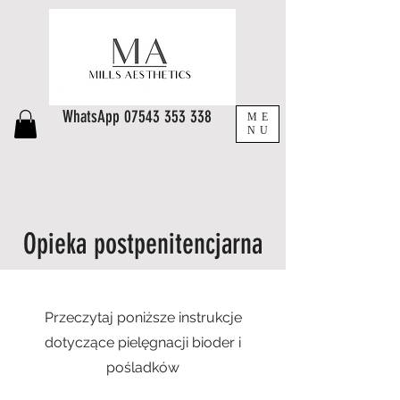
WhatsApp
07543 353 338
ME
NU
Opieka postpenitencjarna
Przeczytaj poniższe instrukcje
dotyczące pielęgnacji bioder i
pośladków