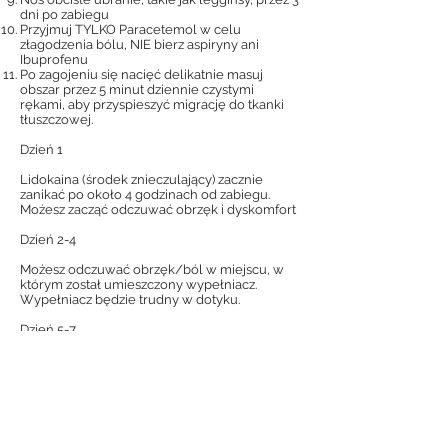
dni po zabiegu
Przyjmuj TYLKO Paracetemol w celu
złagodzenia bólu, NIE bierz aspiryny ani
Ibuprofenu
Po zagojeniu się nacięć delikatnie masuj
obszar przez 5 minut dziennie czystymi
rękami, aby przyspieszyć migrację do tkanki
tłuszczowej.
Dzień 1
Lidokaina (środek znieczulający) zacznie
zanikać po około 4 godzinach od zabiegu.
Możesz zacząć odczuwać obrzęk i dyskomfort
Dzień 2-4
Możesz odczuwać obrzęk/ból w miejscu, w
którym został umieszczony wypełniacz.
Wypełniacz będzie trudny w dotyku.
Dzień 5-7
Obrzęk zacznie ustępować, Twoja skóra może
czuć swędzenie w miejscu, w którym skóra się
rozciąga, aby pomieścić wypełniacz.
Wypełniacz zacznie być bardziej miękki,
ponieważ wchłania wodę i rozszerza się.