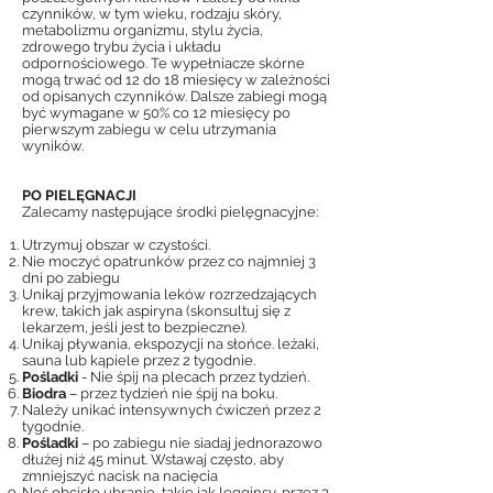
czynników, w tym wieku, rodzaju skóry,
metabolizmu organizmu, stylu życia,
zdrowego trybu życia i układu
odpornościowego. Te wypełniacze skórne
mogą trwać od 12 do 18 miesięcy w zależności
od opisanych czynników. Dalsze zabiegi mogą
być wymagane w 50% co 12 miesięcy po
pierwszym zabiegu w celu utrzymania
wyników.
PO PIELĘGNACJI
Zalecamy następujące środki pielęgnacyjne:
Utrzymuj obszar w czystości.
Nie moczyć opatrunków przez co najmniej 3
dni po zabiegu
Unikaj przyjmowania leków rozrzedzających
krew, takich jak aspiryna (skonsultuj się z
lekarzem, jeśli jest to bezpieczne).
Unikaj pływania, ekspozycji na słońce. leżaki,
sauna lub kąpiele przez 2 tygodnie.
Pośladki
- Nie śpij na plecach przez tydzień.
Biodra
– przez tydzień nie śpij na boku.
Należy unikać intensywnych ćwiczeń przez 2
tygodnie.
Pośladki
– po zabiegu nie siadaj jednorazowo
dłużej niż 45 minut. Wstawaj często, aby
zmniejszyć nacisk na nacięcia
Noś obcisłe ubranie, takie jak legginsy, przez 3