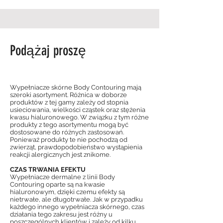
Podążaj proszę
Wypełniacze skórne Body Contouring mają
szeroki asortyment. Różnica w doborze
produktów z tej gamy zależy od stopnia
usieciowania, wielkości cząstek oraz stężenia
kwasu hialuronowego. W związku z tym różne
produkty z tego asortymentu mogą być
dostosowane do różnych zastosowań.
Ponieważ produkty te nie pochodzą od
zwierząt, prawdopodobieństwo wystąpienia
reakcji alergicznych jest znikome.
CZAS TRWANIA EFEKTU
Wypełniacze dermalne z linii Body
Contouring oparte są na kwasie
hialuronowym, dzięki czemu efekty są
nietrwałe, ale długotrwałe. Jak w przypadku
każdego innego wypełniacza skórnego, czas
działania tego zakresu jest różny u
poszczególnych klientów i zależy od kilku