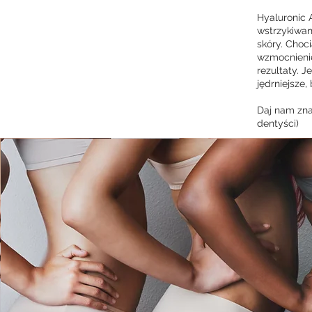
Hyaluronic 
wstrzykiwan
skóry. Choc
wzmocnieni
rezultaty. 
jędrniejsze,
Daj nam znać
dentyści)