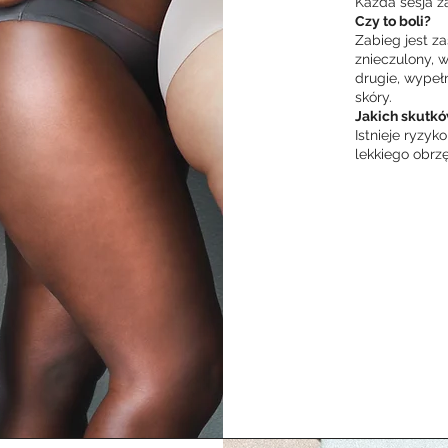
Każda sesja z
Czy to boli?
Zabieg jest z
znieczulony, 
drugie, wypeł
skóry.
Jakich skutk
Istnieje ryzyko
lekkiego obrzę