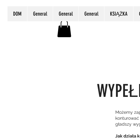
DOM
General
General
General
KSIĄŻKA
WYPEŁN
Możemy zape
konturować 
gładszy wyg
Jak działa 