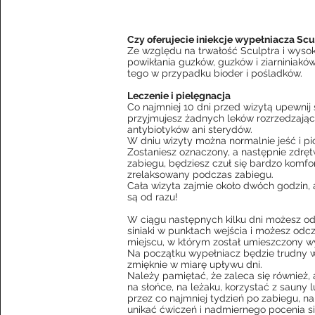
Czy oferujecie iniekcje wypełniacza Scu
Ze względu na trwałość Sculptra i wyso
powikłania guzków, guzków i ziarniniaków
tego w przypadku bioder i pośladków.
Leczenie i pielęgnacja
Co najmniej 10 dni przed wizytą upewnij s
przyjmujesz żadnych leków rozrzedzając
antybiotyków ani sterydów.
W dniu wizyty można normalnie jeść i pi
Zostaniesz oznaczony, a następnie zdręt
zabiegu, będziesz czuł się bardzo komfo
zrelaksowany podczas zabiegu.
Cała wizyta zajmie około dwóch godzin, 
są od razu!
W ciągu następnych kilku dni możesz odc
siniaki w punktach wejścia i możesz od
miejscu, w którym został umieszczony w
Na początku wypełniacz będzie trudny w
zmięknie w miarę upływu dni.
Należy pamiętać, że zaleca się również,
na słońce, na leżaku, korzystać z sauny 
przez co najmniej tydzień po zabiegu, n
unikać ćwiczeń i nadmiernego pocenia s