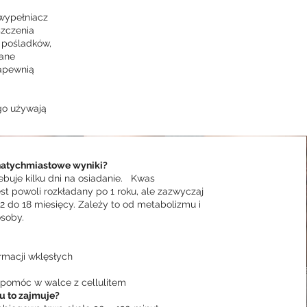
 wypełniacz
szczenia
r pośladków,
dane
zapewnią
ego używają
natychmiastowe wyniki?
ebuje kilku dni na osiadanie. Kwas
st powoli rozkładany po 1 roku, ale zazwyczaj
2 do 18 miesięcy. Zależy to od metabolizmu i
soby.
rmacji wklęsłych
 pomóc w walce z cellulitem
u to zajmuje?