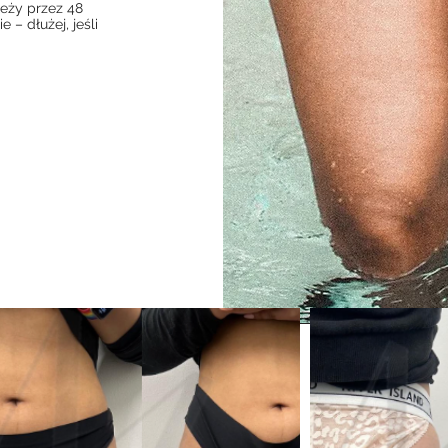
ieży przez 48
 – dłużej, jeśli
ctions near me, sculptra for buttocks near me, non surgical hip dip filler, butt fillers near me, bum fillers, sculptra butt lift before
sculptra cost for buttocks, sculptra before and after, butt bum fillers before and after, sculptra butt before and after, collagen butt
er, bum sculptra butt injections cost, butt sculptra, hip dip filler cost, hyaluronic acid buttock injections before after
ar me, sculptra butt injections before and after, bum fillers near me, sculptra filler for buttocks near me, bum filler injections, butt
hyaluronic acid dermal filler for buttocks, hip filler near me, hyaluronic buttocks injections, juvederm buttocks injections, sculptra
plasma gel filler before and after, buttocks
 buttocks, dermal fillers buttocks before and after, hyacorp filler for buttocks before and after, bellafill butt, sculptra butt filler,
rs buttocks near me, butt lift sculptra