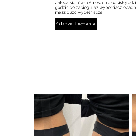
Zaleca się również noszenie obcisłej odz
godzin po zabiegu, aż wypełniacz opadnie
masz dużo wypełniacza.
Książka Leczenie
buttocks filler, sculptra for buttocks,sculptra injections buttocks, price, sculptra, butt injections, buttock filler injections near me, sculptra buttocks inje
and after, hyaluronic acid buttock injections, hyacorp filler for buttocks, sculptra injections for buttocks, sculptra for buttocks price, butt lift injections, 
injections, butt filler injections, non surgical hip dip filler cost, sculptra filler for buttocks, sculptra for buttocks before and after, sculptra before and aft
dermal fillers for buttocks, hip dip filler near me, hyaluronic acid for buttocks, hyaluronic acid buttock injections near me, non surgical hip dip filler ne
filler before and after, pmma injections for buttocks, sculptra in buttocks before and after hyacorp filler for buttocks cost, hyaluronic gluteal injection, 
for buttocks cost
sculptra butt lift before after, sculptra butt before after, bum filler injections before and after, sculptra injections for buttocks near me, butt filler cost, 
hyaluronic acid buttock filler, hyaluronic acid buttock injections price, sculptra fillers for buttocks before and after
buttock filler injections cost, hyaluronic acid buttock injections safe, buttock fillers near me, hyaluronic acid for buttock enhancement, price of sculptra for
permanent buttock fillers
bum filler cost, collagen buttock injections cost, filler in bum
sculptra butt cost, hip dip filler price, Fda approved fillers for buttocks, hyacorp filler for buttocks near me, body fillers buttocks injections, dermal fille
hyaluronic acid fillers for buttocks, buttlift med fillers
sculptra butt near me, plasma gel filler buttocks, ha buttocks filler
butt sculptra near me, non surgical hip dip filler before and after
butt filler price, aqua filler buttocks, hyaluronic acid injections in buttocks, hyacorp buttocks filler, hyaluronic acid in buttocks
fillers in buttocks cost, plla buttock injections, butt sculptra before and after, dermal filler buttocks injections, buttox filler
dermal fillers, buttocks cost, hyacorp filler for buttocks price
bellafill for butt, butt lift filler, glute fillers