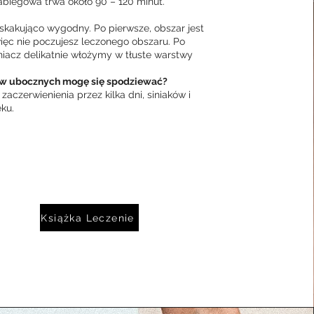
abiegowa trwa około 90 – 120 minut.
askakująco wygodny. Po pierwsze, obszar jest
więc nie poczujesz leczonego obszaru. Po
niacz delikatnie włożymy w tłuste warstwy
ów ubocznych mogę się spodziewać?
 zaczerwienienia przez kilka dni, siniaków i
ku.
Książka Leczenie