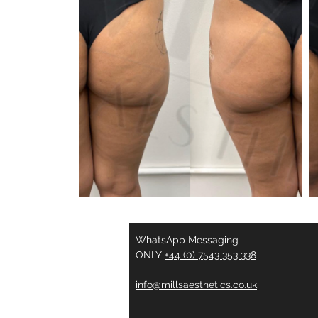
WhatsApp Messaging
ONLY
+44 (0) 7543 353 338
info@millsaesthetics.co.uk