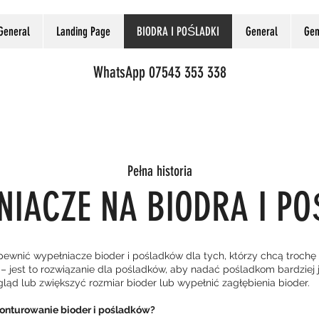
General
Landing Page
BIODRA I POŚLADKI
General
Gen
WhatsApp 07543 353 338
hip dip, hip, buttocks filler, non surgical butt filler, butt filler, hip dip filler, hip dip fillers ,fill hip dips, buttocks fillers, hyacorp filler, genefil filler, sculptra non surgical butt lift, butt fillers,
hip enhancement butt enhancement hip dip fillers & buttocks fillers, hip dips, hip dips before and after, hip dips before and after results, flat buttocks before and after, bbl journey, non
surgical bbl pros and cons, sculptra hip dips, hip dip surgery, hip dips cause, hip dips meaning, how to make hips wider
Pełna historia
IACZE NA BIODRA I P
wnić wypełniacze bioder i pośladków dla tych, którzy chcą trochę 
– jest to rozwiązanie dla pośladków, aby nadać pośladkom bardziej j
ląd lub zwiększyć rozmiar bioder lub wypełnić zagłębienia bioder.
konturowanie bioder i pośladków?