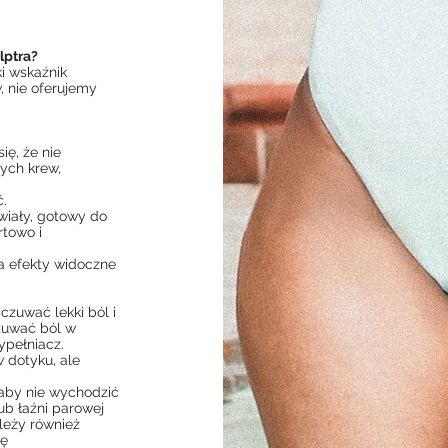
lptra?
ki wskaźnik
, nie oferujemy
ię, że nie
ych krew,
ć.
wiały, gotowy do
rtowo i
a efekty widoczne
zuwać lekki ból i
czuwać ból w
ypełniacz.
 dotyku, ale
 aby nie wychodzić
lub łaźni parowej
ależy również
ię