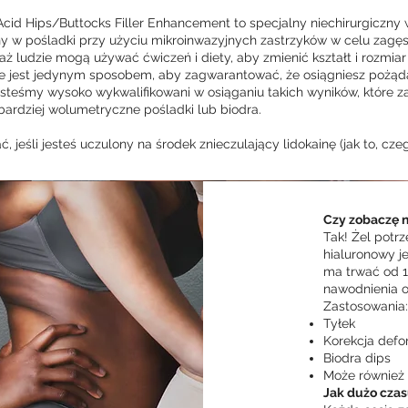
Acid Hips/Buttocks Filler Enhancement to specjalny niechirurgiczny
y w pośladki przy użyciu mikroinwazyjnych zastrzyków w celu zagę
iaż ludzie mogą używać ćwiczeń i diety, aby zmienić kształt i rozmia
e jest jedynym sposobem, aby zagwarantować, że osiągniesz pożą
Jesteśmy wysoko wykwalifikowani w osiąganiu takich wyników, które 
 bardziej wolumetryczne pośladki lub biodra.
, jeśli jesteś uczulony na środek znieczulający lidokainę (jak to, cz
Czy zobaczę 
Tak! Żel potrz
hialuronowy je
ma trwać od 1
nawodnienia o
Zastosowania:
Tyłek
Korekcja defo
Biodra dips
Może również
Jak dużo czas